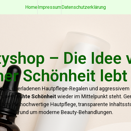
Home
Impressum
Datenschutzerklärung
yshop – Die Idee v
her Schönheit lebt
iltern, überladenen Hautpflege-Regalen und aggressivem
 an dem
echte Schönheit
wieder im Mittelpunkt steht. G
ttform für hochwertige Hautpflege, transparente Inhaltss
rund um moderne Beauty-Behandlungen.