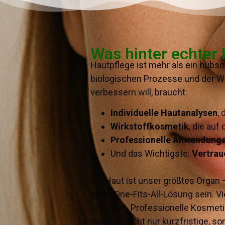
Was hinter echter
Hautpflege ist mehr als ein hübsc
biologischen Prozesse und der We
verbessern will, braucht:
Individuelle Hautanalysen
,
Wirkstoffkosmetik
, die au
Professionelle Anwendung
Und das Wichtigste:
Vertrau
Die Haut ist unser größtes Organ 
keine One-Fits-All-Lösung sein. 
orientiert. Professionelle Kosm
dadurch nicht nur kurzfristige, s