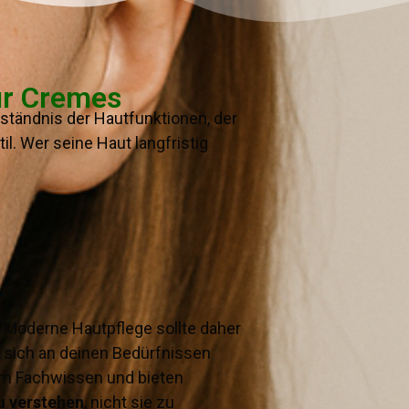
ur Cremes
rständnis der Hautfunktionen, der
. Wer seine Haut langfristig
. Moderne Hautpflege sollte daher
r sich an deinen Bedürfnissen
em Fachwissen und bieten
u verstehen
, nicht sie zu