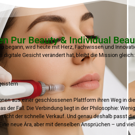
n Pur Beauty & Individual Beau
op
begann, wird heute mit Herz, Fachwissen und Innovati
digitale Gesicht verändert hat, bleibt die Mission gleich:
geistern
ionen aus einer geschlossenen Plattform ihren Weg in die
as der Fall. Die Verbindung liegt in der Philosophie: We
 nicht der schnelle Verkauf. Und genau deshalb passt dies
ine neue Ära, aber mit denselben Ansprüchen – und viel