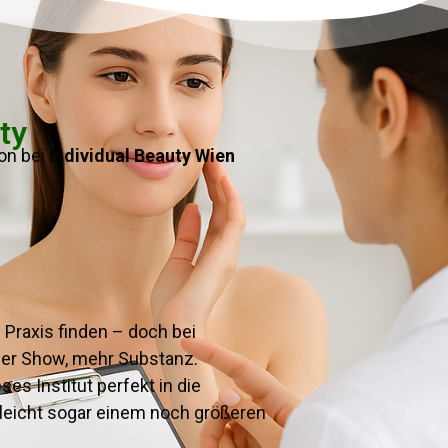
ty
on bei
Individual Beauty Wien
 Praxis finden – doch bei
niger Show, mehr Substanz.
es Institut perfekt in die
leicht sogar einem noch größeren