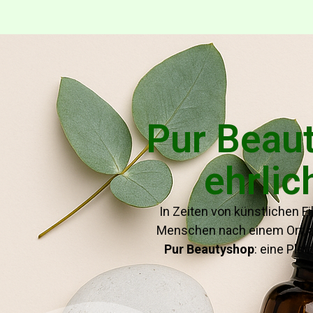
Pur Beaut
ehrlic
In Zeiten von künstlichen F
Menschen nach einem Ort,
Pur Beautyshop
: eine Pla