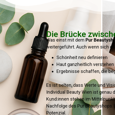
Die Brücke zwische
Was einst mit dem
Pur Beautysh
weitergeführt. Auch wenn sich das 
Schönheit neu definieren
Haut ganzheitlich verstehen
Ergebnisse schaffen, die be
Es ist selten, dass Werte und Vis
Individual Beauty Wien ist genau d
Kund:innen stehen im Mittelpunkt,
Nachfolge des Pur Beautyshops. E
Potenzial.