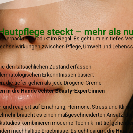
 Hautpflege steckt – mehr als n
h verpacktes Produkt im Regal. Es geht um ein tiefes Ve
chselwirkungen zwischen Pflege, Umwelt und Lebensstil
 die den tatsächlichen Zustand erfassen
f dermatologischen Erkenntnissen basiert
en
, die tiefer gehen als jede Drogerie-Creme
en in die Hände echter Beauty-Expert:innen
– und reagiert auf Ernährung, Hormone, Stress und Klima
Vielmehr braucht es einen maßgeschneiderten Ansatz, de
etikstudios kombinieren moderne Technik mit tiefgehend
ondern nachhaltige Ergebnisse. Es geht darum,
die Haut z