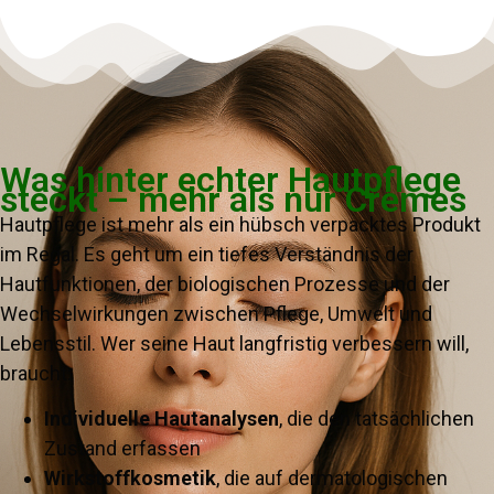
Was hinter echter Hautpflege
steckt – mehr als nur Cremes
Hautpflege ist mehr als ein hübsch verpacktes Produkt
im Regal. Es geht um ein tiefes Verständnis der
Hautfunktionen, der biologischen Prozesse und der
Wechselwirkungen zwischen Pflege, Umwelt und
Lebensstil. Wer seine Haut langfristig verbessern will,
braucht:
Individuelle Hautanalysen
, die den tatsächlichen
Zustand erfassen
Wirkstoffkosmetik
, die auf dermatologischen