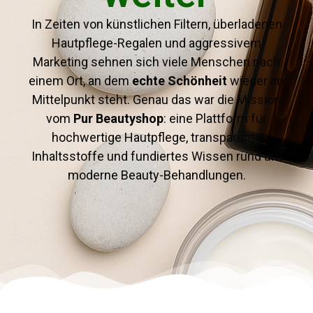
In Zeiten von künstlichen Filtern, überladenen
Hautpflege-Regalen und aggressivem
Marketing sehnen sich viele Menschen nach
einem Ort, an dem
echte Schönheit
wieder im
Mittelpunkt steht. Genau das war die Mission
vom
Pur Beautyshop
: eine Plattform für
hochwertige Hautpflege, transparente
Inhaltsstoffe und fundiertes Wissen rund um
moderne Beauty-Behandlungen.