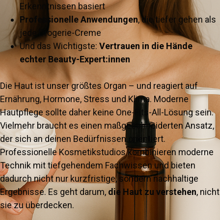
Erkenntnissen basiert
Professionelle Anwendungen
, die tiefer gehen als
jede Drogerie-Creme
Und das Wichtigste:
Vertrauen in die Hände
echter Beauty-Expert:innen
Die Haut ist unser größtes Organ – und reagiert auf
Ernährung, Hormone, Stress und Klima. Moderne
Hautpflege sollte daher keine One-Fits-All-Lösung sein.
Vielmehr braucht es einen maßgeschneiderten Ansatz,
der sich an deinen Bedürfnissen orientiert.
Professionelle Kosmetikstudios kombinieren moderne
Technik mit tiefgehendem Fachwissen und bieten
dadurch nicht nur kurzfristige, sondern nachhaltige
Ergebnisse. Es geht darum,
die Haut zu verstehen
, nicht
sie zu überdecken.