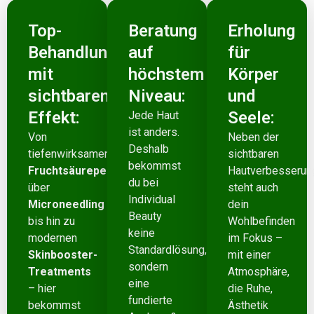
Top-
Beratung
Erholung
Behandlungen
auf
für
mit
höchstem
Körper
sichtbarem
Niveau:
und
Effekt:
Seele:
Jede Haut
ist anders.
Von
Neben der
Deshalb
tiefenwirksamen
sichtbaren
bekommst
Fruchtsäurepeelings
Hautverbesserun
du bei
über
steht auch
Individual
Microneedling
dein
Beauty
bis hin zu
Wohlbefinden
keine
modernen
im Fokus –
Standardlösung,
Skinbooster-
mit einer
sondern
Treatments
Atmosphäre,
eine
– hier
die Ruhe,
fundierte
bekommst
Ästhetik