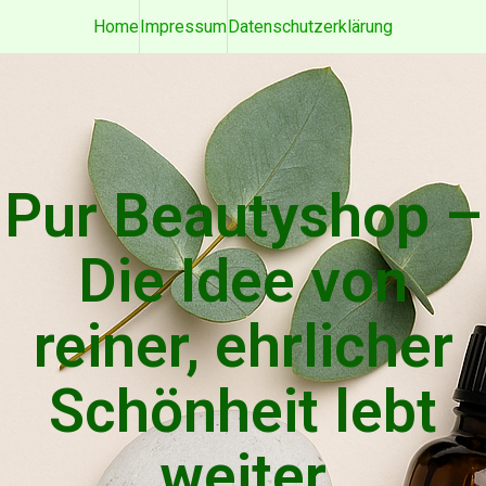
Home
Impressum
Datenschutzerklärung
Pur Beautyshop –
Die Idee von
reiner, ehrlicher
Schönheit lebt
weiter