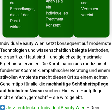
Analyse &
du
und
ein
Behandlungen,
Vertrauen
individuelles
die auf den
vereint.
Treatment-
Punkt
Konzept.
wirken.
Individual Beauty Wien setzt konsequent auf modernste
Technologien und wissenschaftlich belegte Methoden,
die sanft zur Haut sind – und gleichzeitig maximale
Ergebnisse erzielen. Die Kombination aus medizinisch
fundierter Kosmetik, empathischer Beratung und einem
stilvollen Ambiente macht diesen Ort zu einem echten
Geheimtipp für alle, die
nachhaltige Schönheitspflege
auf höchstem Niveau
suchen. Hier wird Hautpflege
nicht einfach „gemacht“ – sie wird gelebt.
Jetzt entdecken: Individual Beauty Wien
– Dein