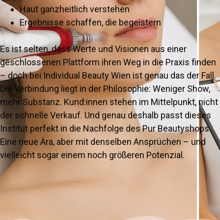
Haut ganzheitlich verstehen
Ergebnisse schaffen, die begeistern
Es ist selten, dass Werte und Visionen aus einer
geschlossenen Plattform ihren Weg in die Praxis finden
– doch bei Individual Beauty Wien ist genau das der Fall.
Die Verbindung liegt in der Philosophie: Weniger Show,
mehr Substanz. Kund:innen stehen im Mittelpunkt, nicht
der schnelle Verkauf. Und genau deshalb passt dieses
Institut perfekt in die Nachfolge des Pur Beautyshops.
Eine neue Ära, aber mit denselben Ansprüchen – und
vielleicht sogar einem noch größeren Potenzial.