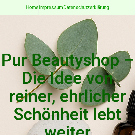
Home
Impressum
Datenschutzerklärung
Pur Beautyshop –
Die Idee von
reiner, ehrlicher
Schönheit lebt
weiter