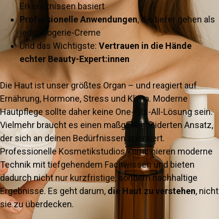
Erkenntnissen basiert
Professionelle Anwendungen
, die tiefer gehen als
jede Drogerie-Creme
Und das Wichtigste:
Vertrauen in die Hände
echter Beauty-Expert:innen
Die Haut ist unser größtes Organ – und reagiert auf
Ernährung, Hormone, Stress und Klima. Moderne
Hautpflege sollte daher keine One-Fits-All-Lösung sein.
Vielmehr braucht es einen maßgeschneiderten Ansatz,
der sich an deinen Bedürfnissen orientiert.
Professionelle Kosmetikstudios kombinieren moderne
Technik mit tiefgehendem Fachwissen und bieten
dadurch nicht nur kurzfristige, sondern nachhaltige
Ergebnisse. Es geht darum,
die Haut zu verstehen
, nicht
sie zu überdecken.