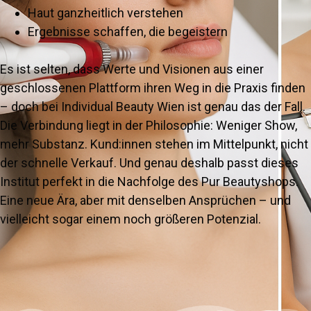
Haut ganzheitlich verstehen
Ergebnisse schaffen, die begeistern
Es ist selten, dass Werte und Visionen aus einer
geschlossenen Plattform ihren Weg in die Praxis finden
– doch bei Individual Beauty Wien ist genau das der Fall.
Die Verbindung liegt in der Philosophie: Weniger Show,
mehr Substanz. Kund:innen stehen im Mittelpunkt, nicht
der schnelle Verkauf. Und genau deshalb passt dieses
Institut perfekt in die Nachfolge des Pur Beautyshops.
Eine neue Ära, aber mit denselben Ansprüchen – und
vielleicht sogar einem noch größeren Potenzial.