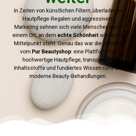
In Zeiten von künstlichen Filtern, überladenen
Hautpflege-Regalen und aggressivem
Marketing sehnen sich viele Menschen nach
einem Ort, an dem
echte Schönheit
wieder im
Mittelpunkt steht. Genau das war die Mission
vom
Pur Beautyshop
: eine Plattform für
hochwertige Hautpflege, transparente
Inhaltsstoffe und fundiertes Wissen rund um
moderne Beauty-Behandlungen.