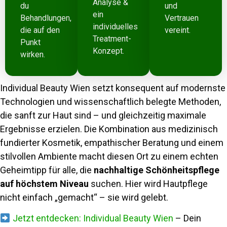
Analyse &
du
und
ein
Behandlungen,
Vertrauen
individuelles
die auf den
vereint.
Treatment-
Punkt
Konzept.
wirken.
Individual Beauty Wien setzt konsequent auf modernste
Technologien und wissenschaftlich belegte Methoden,
die sanft zur Haut sind – und gleichzeitig maximale
Ergebnisse erzielen. Die Kombination aus medizinisch
fundierter Kosmetik, empathischer Beratung und einem
stilvollen Ambiente macht diesen Ort zu einem echten
Geheimtipp für alle, die
nachhaltige Schönheitspflege
auf höchstem Niveau
suchen. Hier wird Hautpflege
nicht einfach „gemacht“ – sie wird gelebt.
Jetzt entdecken: Individual Beauty Wien
– Dein