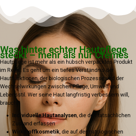
Was hinter echter Hautpflege
steckt – mehr als nur Cremes
Hautpflege ist mehr als ein hübsch verpacktes Produkt
im Regal. Es geht um ein tiefes Verständnis der
Hautfunktionen, der biologischen Prozesse und der
Wechselwirkungen zwischen Pflege, Umwelt und
Lebensstil. Wer seine Haut langfristig verbessern will,
braucht:
Individuelle Hautanalysen
, die den tatsächlichen
Zustand erfassen
Wirkstoffkosmetik
, die auf dermatologischen