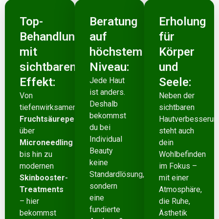
Top-
Beratung
Erholung
Behandlungen
auf
für
mit
höchstem
Körper
sichtbarem
Niveau:
und
Effekt:
Seele:
Jede Haut
ist anders.
Von
Neben der
Deshalb
tiefenwirksamen
sichtbaren
bekommst
Fruchtsäurepeelings
Hautverbesserun
du bei
über
steht auch
Individual
Microneedling
dein
Beauty
bis hin zu
Wohlbefinden
keine
modernen
im Fokus –
Standardlösung,
Skinbooster-
mit einer
sondern
Treatments
Atmosphäre,
eine
– hier
die Ruhe,
fundierte
bekommst
Ästhetik