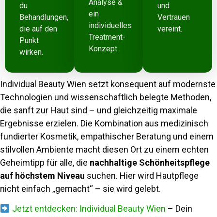
Analyse &
du
und
ein
Behandlungen,
Vertrauen
individuelles
die auf den
vereint.
Treatment-
Punkt
Konzept.
wirken.
Individual Beauty Wien setzt konsequent auf modernste
Technologien und wissenschaftlich belegte Methoden,
die sanft zur Haut sind – und gleichzeitig maximale
Ergebnisse erzielen. Die Kombination aus medizinisch
fundierter Kosmetik, empathischer Beratung und einem
stilvollen Ambiente macht diesen Ort zu einem echten
Geheimtipp für alle, die
nachhaltige Schönheitspflege
auf höchstem Niveau
suchen. Hier wird Hautpflege
nicht einfach „gemacht“ – sie wird gelebt.
Jetzt entdecken: Individual Beauty Wien
– Dein