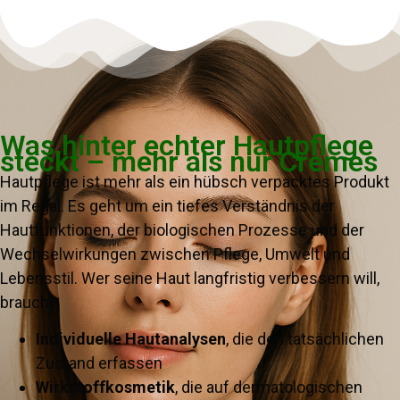
Was hinter echter Hautpflege
steckt – mehr als nur Cremes
Hautpflege ist mehr als ein hübsch verpacktes Produkt
im Regal. Es geht um ein tiefes Verständnis der
Hautfunktionen, der biologischen Prozesse und der
Wechselwirkungen zwischen Pflege, Umwelt und
Lebensstil. Wer seine Haut langfristig verbessern will,
braucht:
Individuelle Hautanalysen
, die den tatsächlichen
Zustand erfassen
Wirkstoffkosmetik
, die auf dermatologischen