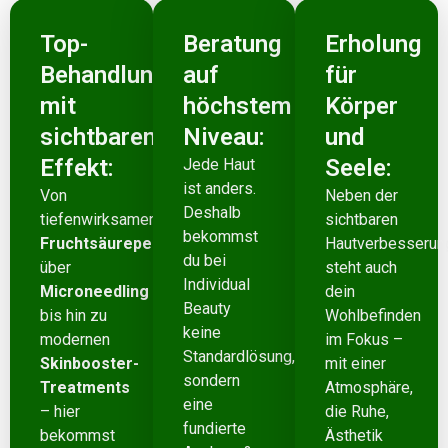
Top-
Beratung
Erholung
Behandlungen
auf
für
mit
höchstem
Körper
sichtbarem
Niveau:
und
Effekt:
Seele:
Jede Haut
ist anders.
Von
Neben der
Deshalb
tiefenwirksamen
sichtbaren
bekommst
Fruchtsäurepeelings
Hautverbesserun
du bei
über
steht auch
Individual
Microneedling
dein
Beauty
bis hin zu
Wohlbefinden
keine
modernen
im Fokus –
Standardlösung,
Skinbooster-
mit einer
sondern
Treatments
Atmosphäre,
eine
– hier
die Ruhe,
fundierte
bekommst
Ästhetik