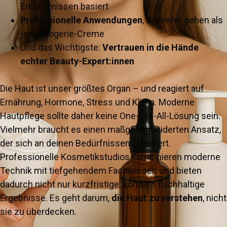
Erkenntnissen basiert
Professionelle Anwendungen
, die tiefer gehen als
jede Drogerie-Creme
Und das Wichtigste:
Vertrauen in die Hände
echter Beauty-Expert:innen
Die Haut ist unser größtes Organ – und reagiert auf
Ernährung, Hormone, Stress und Klima. Moderne
Hautpflege sollte daher keine One-Fits-All-Lösung sein.
Vielmehr braucht es einen maßgeschneiderten Ansatz,
der sich an deinen Bedürfnissen orientiert.
Professionelle Kosmetikstudios kombinieren moderne
Technik mit tiefgehendem Fachwissen und bieten
dadurch nicht nur kurzfristige, sondern nachhaltige
Ergebnisse. Es geht darum,
die Haut zu verstehen
, nicht
sie zu überdecken.