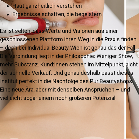
Haut ganzheitlich verstehen
Ergebnisse schaffen, die begeistern
Es ist selten, dass Werte und Visionen aus einer
geschlossenen Plattform ihren Weg in die Praxis finden
– doch bei Individual Beauty Wien ist genau das der Fall.
Die Verbindung liegt in der Philosophie: Weniger Show,
mehr Substanz. Kund:innen stehen im Mittelpunkt, nicht
der schnelle Verkauf. Und genau deshalb passt dieses
Institut perfekt in die Nachfolge des Pur Beautyshops.
Eine neue Ära, aber mit denselben Ansprüchen – und
vielleicht sogar einem noch größeren Potenzial.