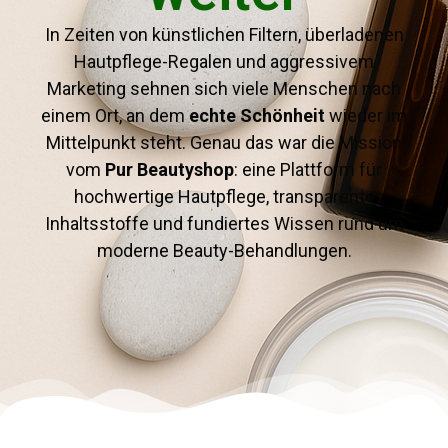
In Zeiten von künstlichen Filtern, überladenen
Hautpflege-Regalen und aggressivem
Marketing sehnen sich viele Menschen nach
einem Ort, an dem
echte Schönheit
wieder im
Mittelpunkt steht. Genau das war die Mission
vom
Pur Beautyshop
: eine Plattform für
hochwertige Hautpflege, transparente
Inhaltsstoffe und fundiertes Wissen rund um
moderne Beauty-Behandlungen.