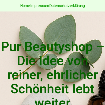
Home
Impressum
Datenschutzerklärung
Pur Beautyshop –
Die Idee von
reiner, ehrlicher
Schönheit lebt
weiter