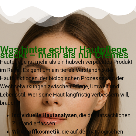
Was hinter echter Hautpflege
steckt – mehr als nur Cremes
Hautpflege ist mehr als ein hübsch verpacktes Produkt
im Regal. Es geht um ein tiefes Verständnis der
Hautfunktionen, der biologischen Prozesse und der
Wechselwirkungen zwischen Pflege, Umwelt und
Lebensstil. Wer seine Haut langfristig verbessern will,
braucht:
Individuelle Hautanalysen
, die den tatsächlichen
Zustand erfassen
Wirkstoffkosmetik
, die auf dermatologischen