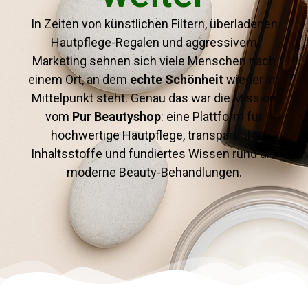
In Zeiten von künstlichen Filtern, überladenen
Hautpflege-Regalen und aggressivem
Marketing sehnen sich viele Menschen nach
einem Ort, an dem
echte Schönheit
wieder im
Mittelpunkt steht. Genau das war die Mission
vom
Pur Beautyshop
: eine Plattform für
hochwertige Hautpflege, transparente
Inhaltsstoffe und fundiertes Wissen rund um
moderne Beauty-Behandlungen.