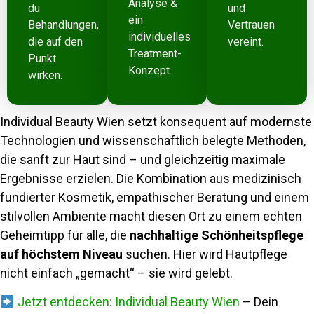
Analyse &
du
und
ein
Behandlungen,
Vertrauen
individuelles
die auf den
vereint.
Treatment-
Punkt
Konzept.
wirken.
Individual Beauty Wien setzt konsequent auf modernste
Technologien und wissenschaftlich belegte Methoden,
die sanft zur Haut sind – und gleichzeitig maximale
Ergebnisse erzielen. Die Kombination aus medizinisch
fundierter Kosmetik, empathischer Beratung und einem
stilvollen Ambiente macht diesen Ort zu einem echten
Geheimtipp für alle, die
nachhaltige Schönheitspflege
auf höchstem Niveau
suchen. Hier wird Hautpflege
nicht einfach „gemacht“ – sie wird gelebt.
Jetzt entdecken: Individual Beauty Wien
– Dein