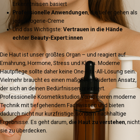
Erkenntnissen basiert
Professionelle Anwendungen
, die tiefer gehen als
jede Drogerie-Creme
Und das Wichtigste:
Vertrauen in die Hände
echter Beauty-Expert:innen
Die Haut ist unser größtes Organ – und reagiert auf
Ernährung, Hormone, Stress und Klima. Moderne
Hautpflege sollte daher keine One-Fits-All-Lösung sein.
Vielmehr braucht es einen maßgeschneiderten Ansatz,
der sich an deinen Bedürfnissen orientiert.
Professionelle Kosmetikstudios kombinieren moderne
Technik mit tiefgehendem Fachwissen und bieten
dadurch nicht nur kurzfristige, sondern nachhaltige
Ergebnisse. Es geht darum,
die Haut zu verstehen
, nicht
sie zu überdecken.