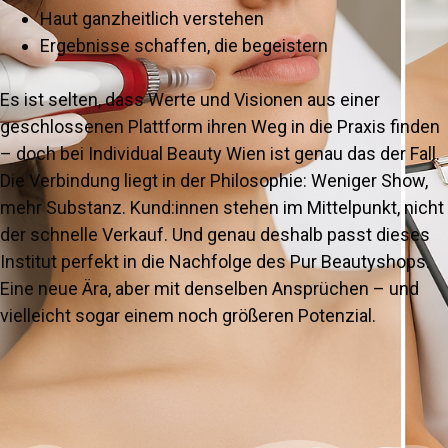
Haut ganzheitlich verstehen
Ergebnisse schaffen, die begeistern
Es ist selten, dass Werte und Visionen aus einer
geschlossenen Plattform ihren Weg in die Praxis finden
– doch bei Individual Beauty Wien ist genau das der Fall.
Die Verbindung liegt in der Philosophie: Weniger Show,
mehr Substanz. Kund:innen stehen im Mittelpunkt, nicht
der schnelle Verkauf. Und genau deshalb passt dieses
Institut perfekt in die Nachfolge des Pur Beautyshops.
Eine neue Ära, aber mit denselben Ansprüchen – und
vielleicht sogar einem noch größeren Potenzial.