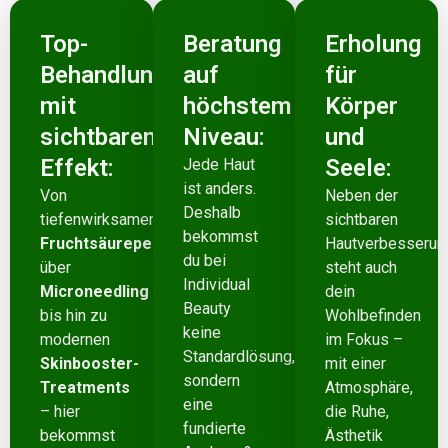
Top-
Beratung
Erholung
Behandlungen
auf
für
mit
höchstem
Körper
sichtbarem
Niveau:
und
Effekt:
Seele:
Jede Haut
ist anders.
Von
Neben der
Deshalb
tiefenwirksamen
sichtbaren
bekommst
Fruchtsäurepeelings
Hautverbesserun
du bei
über
steht auch
Individual
Microneedling
dein
Beauty
bis hin zu
Wohlbefinden
keine
modernen
im Fokus –
Standardlösung,
Skinbooster-
mit einer
sondern
Treatments
Atmosphäre,
eine
– hier
die Ruhe,
fundierte
bekommst
Ästhetik