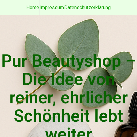
Home
Impressum
Datenschutzerklärung
Pur Beautyshop –
Die Idee von
reiner, ehrlicher
Schönheit lebt
weiter