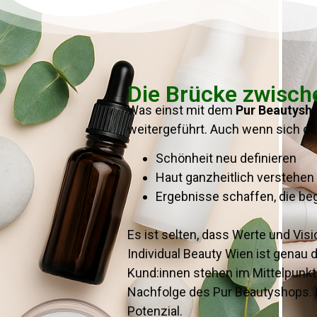
Die Brücke zwische
Was einst mit dem
Pur Beautysh
weitergeführt. Auch wenn sich das 
Schönheit neu definieren
Haut ganzheitlich verstehen
Ergebnisse schaffen, die be
Es ist selten, dass Werte und Vis
Individual Beauty Wien ist genau d
Kund:innen stehen im Mittelpunkt,
Nachfolge des Pur Beautyshops. E
Potenzial.