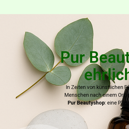
Pur Beaut
ehrlic
In Zeiten von künstlichen F
Menschen nach einem Ort,
Pur Beautyshop
: eine Pla