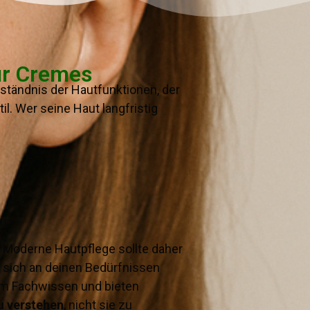
ur Cremes
rständnis der Hautfunktionen, der
. Wer seine Haut langfristig
. Moderne Hautpflege sollte daher
r sich an deinen Bedürfnissen
em Fachwissen und bieten
u verstehen
, nicht sie zu