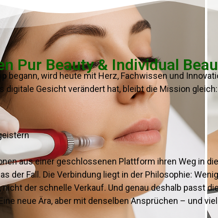
n Pur Beauty & Individual Beau
op
begann, wird heute mit Herz, Fachwissen und Innovati
digitale Gesicht verändert hat, bleibt die Mission gleich:
geistern
ionen aus einer geschlossenen Plattform ihren Weg in die
as der Fall. Die Verbindung liegt in der Philosophie: We
 nicht der schnelle Verkauf. Und genau deshalb passt dies
ine neue Ära, aber mit denselben Ansprüchen – und viel