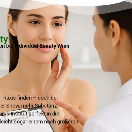
ty
on bei
Individual Beauty Wien
 Praxis finden – doch bei
niger Show, mehr Substanz.
es Institut perfekt in die
leicht sogar einem noch größeren