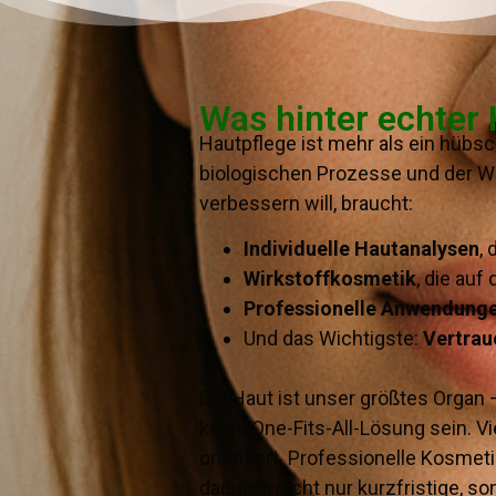
Was hinter echter
Hautpflege ist mehr als ein hübsc
biologischen Prozesse und der We
verbessern will, braucht:
Individuelle Hautanalysen
,
Wirkstoffkosmetik
, die au
Professionelle Anwendung
Und das Wichtigste:
Vertrau
Die Haut ist unser größtes Organ 
keine One-Fits-All-Lösung sein. 
orientiert. Professionelle Kosm
dadurch nicht nur kurzfristige, s