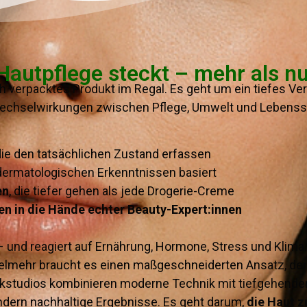
 Hautpflege steckt – mehr als n
h verpacktes Produkt im Regal. Es geht um ein tiefes Ve
chselwirkungen zwischen Pflege, Umwelt und Lebensstil
 die den tatsächlichen Zustand erfassen
f dermatologischen Erkenntnissen basiert
en
, die tiefer gehen als jede Drogerie-Creme
en in die Hände echter Beauty-Expert:innen
– und reagiert auf Ernährung, Hormone, Stress und Klima
Vielmehr braucht es einen maßgeschneiderten Ansatz, de
etikstudios kombinieren moderne Technik mit tiefgehend
ondern nachhaltige Ergebnisse. Es geht darum,
die Haut z