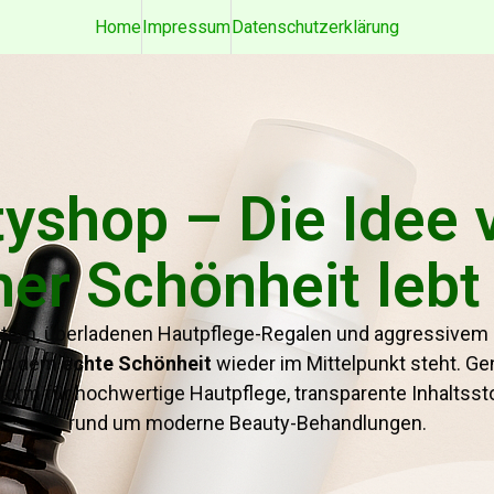
Home
Impressum
Datenschutzerklärung
yshop – Die Idee v
her Schönheit lebt
iltern, überladenen Hautpflege-Regalen und aggressivem
 an dem
echte Schönheit
wieder im Mittelpunkt steht. G
ttform für hochwertige Hautpflege, transparente Inhaltss
rund um moderne Beauty-Behandlungen.